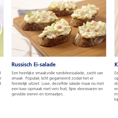
Russisch Ei-salade
K
l
Een heerlijke smaakvolle rundvleessalade, zacht van
Ee
r
smaak. Populair, licht gegarneerd zodat het er
op
t
feestelijk uitziet. Luxe, dezelfde salade maar nu met
do
een luxe opmaak met vers fruit, fijne vleeswaren en
er
gevulde eieren en tomaatjes.
me
k