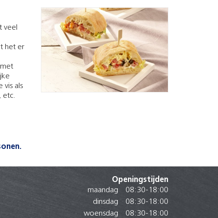
t veel
t het er
 met
jke
 vis als
 etc.
sonen.
Openingstijden
maandag
08:30
-
18:00
dinsdag
08:30
-
18:00
woensdag
08:30
-
18:00