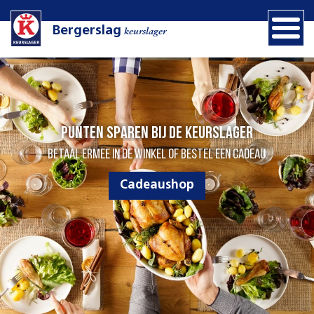
Bergerslag
keurslager
Punten sparen bij de Keurslager
Betaal ermee in de winkel of bestel een cadeau
Cadeaushop