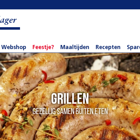
ager
Webshop
Feestje?
Maaltijden
Recepten
Spar
Grillen
Gezellig samen buiten eten