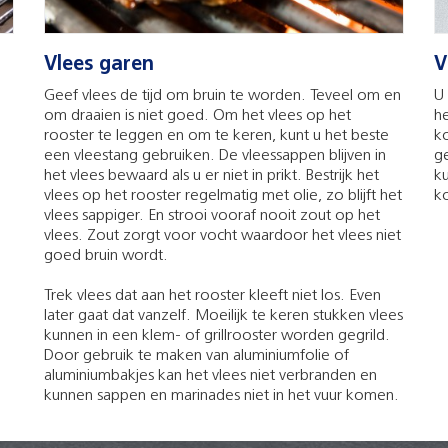
Vlees garen
V
Geef vlees de tijd om bruin te worden. Teveel om en
U 
om draaien is niet goed. Om het vlees op het
he
rooster te leggen en om te keren, kunt u het beste
ko
een vleestang gebruiken. De vleessappen blijven in
g
het vlees bewaard als u er niet in prikt. Bestrijk het
k
vlees op het rooster regelmatig met olie, zo blijft het
k
vlees sappiger. En strooi vooraf nooit zout op het
vlees. Zout zorgt voor vocht waardoor het vlees niet
goed bruin wordt.
Trek vlees dat aan het rooster kleeft niet los. Even
later gaat dat vanzelf. Moeilijk te keren stukken vlees
kunnen in een klem- of grillrooster worden gegrild.
Door gebruik te maken van aluminiumfolie of
aluminiumbakjes kan het vlees niet verbranden en
kunnen sappen en marinades niet in het vuur komen.