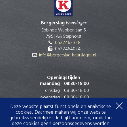
Bergerslag
keurslager
Ebbinge Wubbenlaan 5
7951AA Staphorst
0522462328
0522464024
info@bergerslag.keurslager.nl
Openingstijden
maandag
08:30
-
18:00
dinsdag
08:30
-
18:00
woensdag
08:30
-
18:00
donderdag
08:30
-
18:00
Deze website plaatst functionele en analytische
vrijdag
08:30
-
18:00
cookies. Daarmee maken wij onze website
gebruiksvriendelijker. Je blijft anoniem, omdat in
zaterdag
07:30
-
17:00
deze cookies geen persoonsgegevens worden
zondag
Gesloten