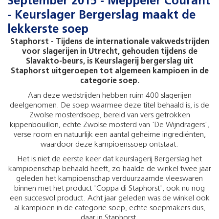
September 2015 - Meppeler Courant
- Keurslager Bergerslag maakt de
lekkerste soep
Staphorst - Tijdens de internationale vakwedstrijden
voor slagerijen in Utrecht, gehouden tijdens de
Slavakto-beurs, is Keurslagerij bergerslag uit
Staphorst uitgeroepen tot algemeen kampioen in de
categorie soep.
Aan deze wedstrijden hebben ruim 400 slagerijen
deelgenomen. De soep waarmee deze titel behaald is, is de
Zwolse mosterdsoep, bereid van vers getrokken
kippenbouillon, echte Zwolse mosterd van 'De Wijndragers',
verse room en natuurlijk een aantal geheime ingrediënten,
waardoor deze kampioenssoep ontstaat.
Het is niet de eerste keer dat keurslagerij Bergerslag het
kampioenschap behaald heeft, zo haalde de winkel twee jaar
geleden het kampioenschap verduurzaamde vleeswaren
binnen met het product 'Coppa di Staphorst', ook nu nog
een succesvol product. Acht jaar geleden was de winkel ook
al kampioen in de categorie soep, echte soepmakers dus,
daar in Staphorst.