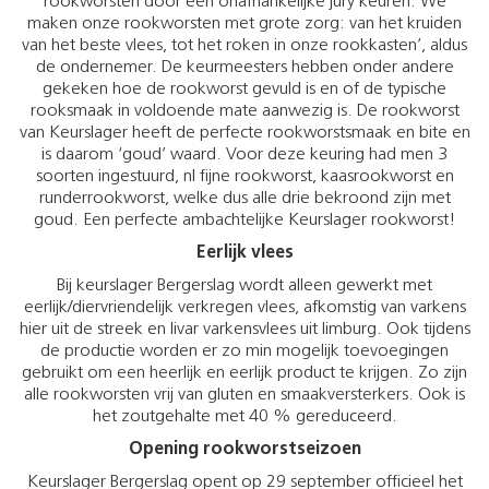
rookworsten door een onafhankelijke jury keuren. We
maken onze rookworsten met grote zorg: van het kruiden
van het beste vlees, tot het roken in onze rookkasten’, aldus
de ondernemer. De keurmeesters hebben onder andere
gekeken hoe de rookworst gevuld is en of de typische
rooksmaak in voldoende mate aanwezig is. De rookworst
van Keurslager heeft de perfecte rookworstsmaak en bite en
is daarom ‘goud’ waard. Voor deze keuring had men 3
soorten ingestuurd, nl fijne rookworst, kaasrookworst en
runderrookworst, welke dus alle drie bekroond zijn met
goud. Een perfecte ambachtelijke Keurslager rookworst!
Eerlijk vlees
Bij keurslager Bergerslag wordt alleen gewerkt met
eerlijk/diervriendelijk verkregen vlees, afkomstig van varkens
hier uit de streek en livar varkensvlees uit limburg. Ook tijdens
de productie worden er zo min mogelijk toevoegingen
gebruikt om een heerlijk en eerlijk product te krijgen. Zo zijn
alle rookworsten vrij van gluten en smaakversterkers. Ook is
het zoutgehalte met 40 % gereduceerd.
Opening rookworstseizoen
Keurslager Bergerslag opent op 29 september officieel het