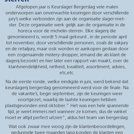
Afgelopen jaar is Keurslager Bergerslag vele malen
onderworpen aan onverwachte keuringen door verschillende
jury’s welke verbonden zijn aan de organisatie slager-met-
ster. Deze organisatie werk gelijk aan de organisatie in de
horeca voor de michelin-sterren. Elke slagerij die
genomineerd is, wordt 5 maal gekeurd , in de periode april
tot november, door verschillende personen, zoals de vakjury
en de retailjury, maar ook worden er aankopen gedaan door
een zogenaamde mistery-shopper, iemand die als klant de
slagerij bezoekt en hier later een rapport van maakt, over de
klantvriendelijkheid, netheid, kwaliteit, assortiment, advies,
etc,etc.
Na de eerste ronde, welke eindigde in juni, werd bekend dat
keurslagerij bergerslag genomineerd werd voor de finale. Na
de vakantie’s, begin september, zijn de keuringen weer
voortgezet, waarbij de laatste keuringen hebben
plaatsgevonden eind oktober.” Het was een hele spannende
tijd, je weet immers niet wanneer ze komen, dus de winkel
moet er altijd perfect uitzien”, aldus het team van bergerslag.
Wat ook zwaar mee woog zijn de klantenbeoordelingen,
gedurende twee maanden lang konden de klanten een