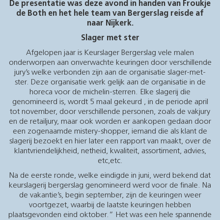
De presentatie was deze avond in handen van Froukje
de Both en het hele team van Bergerslag reisde af
naar Nijkerk.
Slager met ster
Afgelopen jaar is Keurslager Bergerslag vele malen
onderworpen aan onverwachte keuringen door verschillende
jury’s welke verbonden zijn aan de organisatie slager-met-
ster. Deze organisatie werk gelijk aan de organisatie in de
horeca voor de michelin-sterren. Elke slagerij die
genomineerd is, wordt 5 maal gekeurd , in de periode april
tot november, door verschillende personen, zoals de vakjury
en de retailjury, maar ook worden er aankopen gedaan door
een zogenaamde mistery-shopper, iemand die als klant de
slagerij bezoekt en hier later een rapport van maakt, over de
klantvriendelijkheid, netheid, kwaliteit, assortiment, advies,
etc,etc.
Na de eerste ronde, welke eindigde in juni, werd bekend dat
keurslagerij bergerslag genomineerd werd voor de finale. Na
de vakantie’s, begin september, zijn de keuringen weer
voortgezet, waarbij de laatste keuringen hebben
plaatsgevonden eind oktober.” Het was een hele spannende