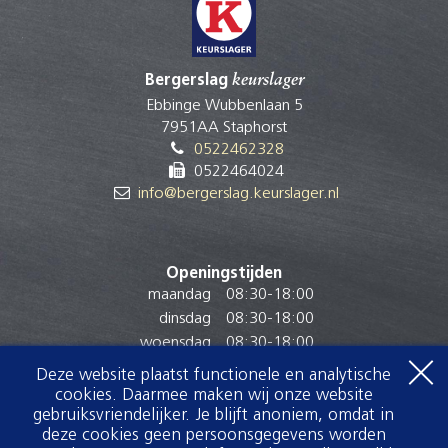
Bergerslag
keurslager
Ebbinge Wubbenlaan 5
7951AA Staphorst
0522462328
0522464024
info@bergerslag.keurslager.nl
Openingstijden
maandag
08:30
-
18:00
dinsdag
08:30
-
18:00
woensdag
08:30
-
18:00
donderdag
08:30
-
18:00
Deze website plaatst functionele en analytische
vrijdag
08:30
-
18:00
cookies. Daarmee maken wij onze website
gebruiksvriendelijker. Je blijft anoniem, omdat in
zaterdag
07:30
-
17:00
deze cookies geen persoonsgegevens worden
zondag
Gesloten