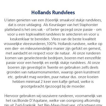
Hollands Rundvlees
U laten genieten van een (h)eerlijk smaakvol stukje rundvlees,
dat is onze uitdaging. Als Keurslager van het Staphorster
platteland is het ons vak - of beter gezegd onze passie - om
voor u een topkwaliteit rundvlees te selecteren en voor u
keukenklaar te bereiden. Vlees van de beste kwaliteit
vrouwelijke vleesrunderen,100% Hollands rundvee, welke op
een dier- en milieuvriendelijke manier zijn gefokt en gemest,
met aandacht en respect voor de natuur. Al onze runderen
komen van geselecteerde bedrijven, boeren met eenzelfde
passie voor een heerlijk en eerlijk stukje rundvlees. Al onze
boeren zijn gevestigd in Twente en gebruiken zelfs deels
gronden van natuurmonumenten, waarop geen kunstmest
etc. gebruikt mag worden, puur natuur dus. onze koeien
hebben minimaal 2 keer een kalfje gehad, welke is
grootgebracht /gezoogd bij de moeder.
Hiervoor gebruiken wij raszuivere runderen, voornamelijk van
het ras Blonde D’Aquitane, welke van oorsprong afkomstig
zijn uit Zuid-Frankrijk, het Rijn-Maas-IJssel vee, of kortweg rmy