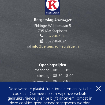
Bergerslag
keurslager
Ebbinge Wubbenlaan 5
7951AA Staphorst
0522462328
0522464024
info@bergerslag.keurslager.nl
Openingstijden
maandag
08:30
-
18:00
dinsdag
08:30
-
18:00
woensdag
08:30
-
18:00
donderdag
08:30
-
18:00
Deze website plaatst functionele en analytische
vrijdag
08:30
-
18:00
cookies. Daarmee maken wij onze website
zaterdag
07:30
-
17:00
gebruiksvriendelijker. Je blijft anoniem, omdat in
deze cookies geen persoonsgegevens worden
zondag
Gesloten