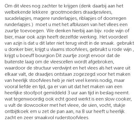
Om dit vlees nog zachter te krijgen (denk daarbij aan het
welbekende lekkere grootmoeders draadjesvlees,
sucadelapjes, magere runderlapjes, riblapjes of doorregen
runderlapjes.) moet u met het afblussen van het vllees een
zuurtje toevoegen. We denken hierbij aan bijv. rode wijn of
bier, maar ook azijn heeft dezelfde werking. Het voordeel
van azijn is dat u dit later niet terug vindt in de smaak. gebruikt
u donker bier, krijgt u vlaams stoofvlees, gebruikt u rode wijn ,
krijgt u boeuff bourgion Dit zuurtje zorgt ervoor dat de
buitenste laag om de vleescellen wordt afgebroken,
waardoor de structuur verdwijnt en het vlees als het ware uit
elkaar valt, de draadjes ontstaan zogezegd.voor het maken
van heerlijk stoofvlees heb je niet veel kennis nodig, maar
vooral liefde en tijd, ga er van uit dat het maken van een
heerlijke stoofpot gemiddeld 3 uur aan tijd in beslag neemt.
wat tegenwoordig ook echt goed werkt is een slow cooker,
u vult de slowcooker met het vleee, de uien, vocht, stukje
ontbijtkoek em u zet de pan aan, na 8 uur heeft u heerlijk
zacht en zeer smaakvol ruderstoofvlees.