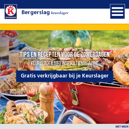
Bergerslag
keurslager
Tips en recepten voor de zomerdagen
KEURSLAGER BBQ INSPIRATIEMAGAZINE
Gratis verkrijgbaar bij je Keurslager