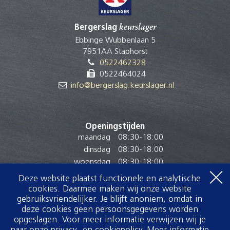
Bergerslag
keurslager
Ebbinge Wubbenlaan 5
7951AA Staphorst
0522462328
0522464024
info@bergerslag.keurslager.nl
Openingstijden
maandag
08:30
-
18:00
dinsdag
08:30
-
18:00
woensdag
08:30
-
18:00
donderdag
08:30
-
18:00
Deze website plaatst functionele en analytische
vrijdag
08:30
-
18:00
cookies. Daarmee maken wij onze website
zaterdag
07:30
-
17:00
gebruiksvriendelijker. Je blijft anoniem, omdat in
deze cookies geen persoonsgegevens worden
zondag
Gesloten
opgeslagen. Voor meer informatie verwijzen wij je