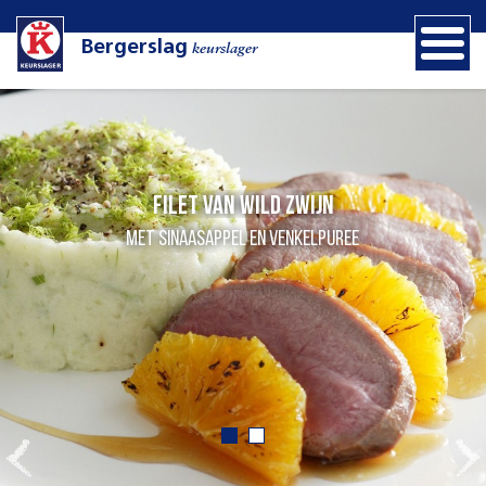
Bergerslag
keurslager
Filet van wild zwijn
met sinaasappel en venkelpuree