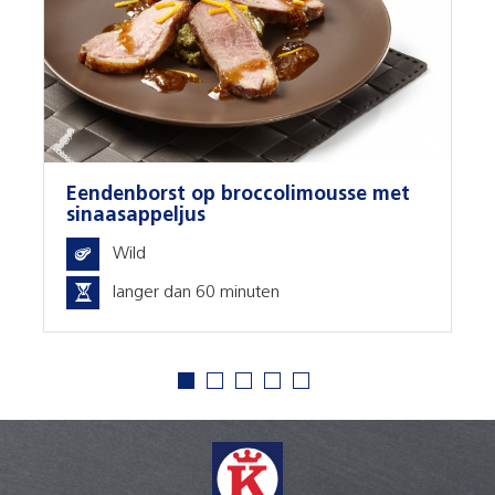
endenborst op broccolimousse met
Hertenf
inaasappeljus
Wild
Wi
langer dan 60 minuten
la