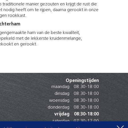
 traditionele manier gezouten en krijgt de rust die
t nodig heeft om te rijpen, daarna gerookt in onze
igen rookkast.
chterham
igengemaakte ham van de beste kwaliteit,
epekeld met de lekkerste kruidenmelange,
ekookt en gerookt.
Openingstijden
maandag
08:30
-
18:00
dinsdag
08:30
-
18:00
woensdag
08:30
-
18:00
donderdag
08:30
-
18:00
vrijdag
08:30
-
18:00
zaterdag
07:30
-
17:00
zondag
Gesloten