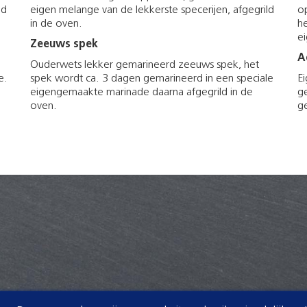
ld
eigen melange van de lekkerste specerijen, afgegrild
op
in de oven.
he
e
Zeeuws spek
A
Ouderwets lekker gemarineerd zeeuws spek, het
e.
spek wordt ca. 3 dagen gemarineerd in een speciale
E
eigengemaakte marinade daarna afgegrild in de
g
oven.
g