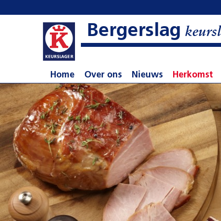
Bergerslag
keursl
Home
Over ons
Nieuws
Herkomst