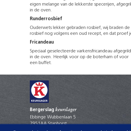
eigen melange van de lekkerste specerijen, afgegri
in de oven.
Runderrosbief
Ouderwets lekker gebraden rosbief, wij braden de
rosbief nog volgens een oud recept, en dat proef j
Fricandeau
Speciaal geselecteerde varkensfricandeau afgegrild
in de oven. Heerlijk voor op de boterham of voor
een buffet.
Bergerslag
keurslager
Ebbinge Wubbenlaan 5
7951AA Staphorst
0522462328