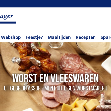
ager
Webshop
Feestje?
Maaltijden
Recepten
Spar
Worst en vleeswaren
Uitgebreid assortiment uit eigen worstmakerij