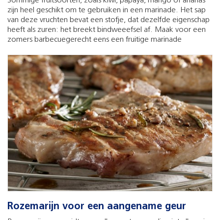
Sommige fruitsoorten, zoals kiwi, papaya, mango of ananas
zijn heel geschikt om te gebruiken in een marinade. Het sap
van deze vruchten bevat een stofje, dat dezelfde eigenschap
heeft als zuren: het breekt bindweeefsel af. Maak voor een
zomers barbecuegerecht eens een fruitige marinade
Rozemarijn voor een aangename geur