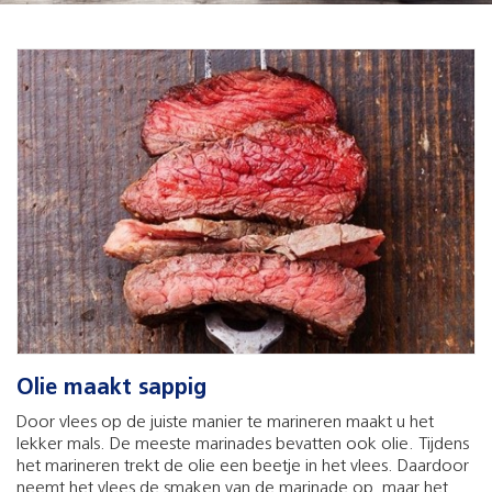
Olie maakt sappig
Door vlees op de juiste manier te marineren maakt u het
lekker mals. De meeste marinades bevatten ook olie. Tijdens
het marineren trekt de olie een beetje in het vlees. Daardoor
neemt het vlees de smaken van de marinade op, maar het