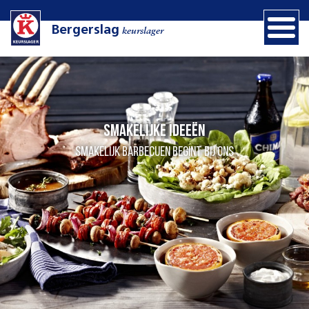
Bergerslag
keurslager
Smakelijke ideeën
Smakelijk barbecuen begint bij ons