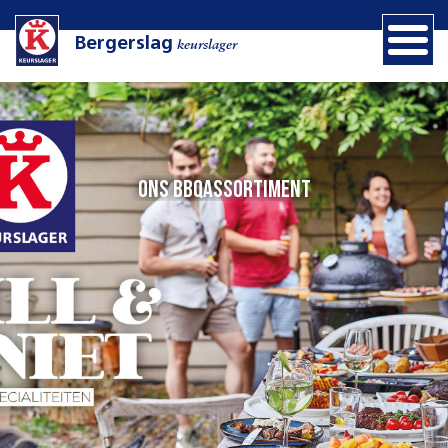
Bergerslag
keurslager
Ons BBQassortiment