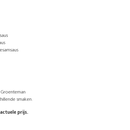
saus
aus
-sesamsaus
te Groenteman
chillende smaken.
ctuele prijs.