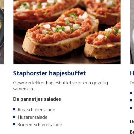
Staphorster hapjesbuffet
H
Gewoon lekker hapjesbuffet voor een gezellig
D
samenzijn.
De pannetjes salades
Rusissch eiersalade
Huzarensalade
D
Boeren-scharrelsalade
B