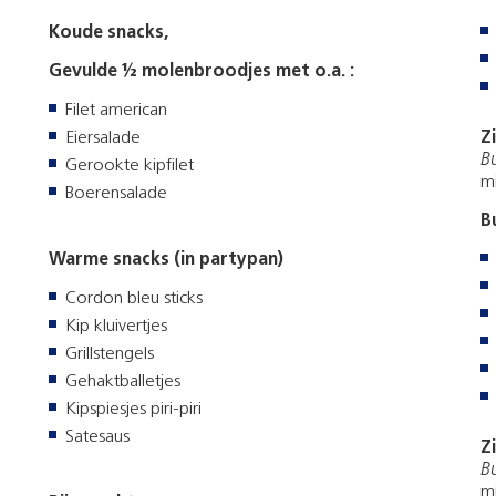
Koude snacks,
Gevulde ½ molenbroodjes met o.a
.
:
Filet american
Eiersalade
Z
Bu
Gerookte kipfilet
mi
Boerensalade
B
Warme snacks (in partypan)
Cordon bleu sticks
Kip kluivertjes
Grillstengels
Gehaktballetjes
Kipspiesjes piri-piri
Satesaus
Z
Bu
mi