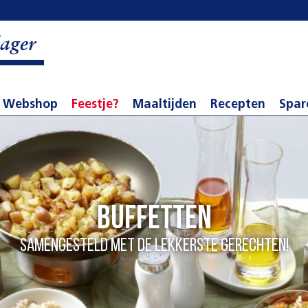
ager
Webshop
Feestje?
Maaltijden
Recepten
Spar
Buffetten
Samengesteld met de lekkerste gerechten!