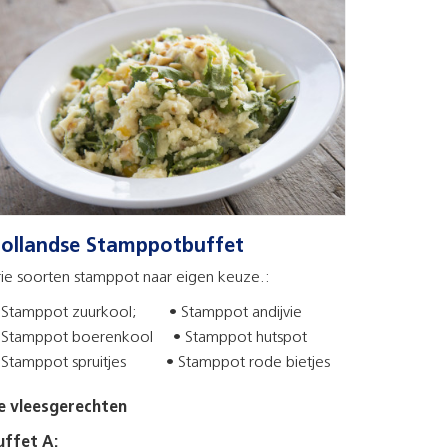
ollandse Stamppotbuffet
rie soorten stamppot naar eigen keuze.:
Stamppot zuurkool; • Stamppot andijvie
Stamppot boerenkool • Stamppot hutspot
Stamppot spruitjes • Stamppot rode bietjes
e vleesgerechten
uffet A: