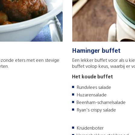
Haminger buffet
ezonde eters met een stevige
Een lekker buffet voor als u k
eten.
buffet volop keus, waarbij er vo
Het koude buffet
Rundvlees salade
Huzarensalade
Beenham-scharrelsalade
Ryan's crispy salade
Kruidenboter