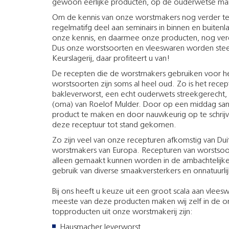
gewoon eerlijke producten, op de ouderwetse man
Om de kennis van onze worstmakers nog verder te
regelmatifg deel aan seminairs in binnen en buiten
onze kennis, en daarmee onze producten, nog ver
Dus onze worstsoorten en vleeswaren worden stee
Keurslagerij, daar profiteert u van!
De recepten die de worstmakers gebruiken voor he
worstsoorten zijn soms al heel oud. Zo is het rece
bakleverworst, een echt ouderwets streekgerecht
(oma) van Roelof Mulder. Door op een middag sa
product te maken en door nauwkeurig op te schrijv
deze receptuur tot stand gekomen.
Zo zijn veel van onze recepturen afkomstig van Du
worstmakers van Europa. Recepturen van worstsoo
alleen gemaakt kunnen worden in de ambachtelijke
gebruik van diverse smaakversterkers en onnatuurli
Bij ons heeft u keuze uit een groot scala aan vlee
meeste van deze producten maken wij zelf in de o
topproducten uit onze worstmakerij zijn:
Hausmacher leverworst.