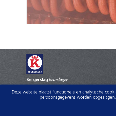
Bergerslag
keurslager
Ebbinge Wubbenlaan 5
Deze website plaatst functionele en analytische cook
7951AA Staphorst
persoonsgegevens worden opgeslagen. V
0522462328
0522464024
info@bergerslag.keurslager.nl