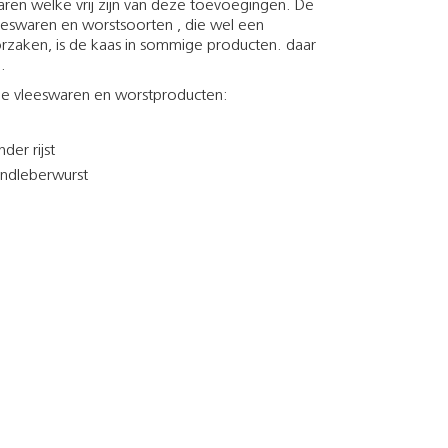
aren welke vrij zijn van deze toevoegingen. De
eeswaren en worstsoorten , die wel een
orzaken, is de kaas in sommige producten. daar
.
ije vleeswaren en worstproducten:
er rijst
andleberwurst