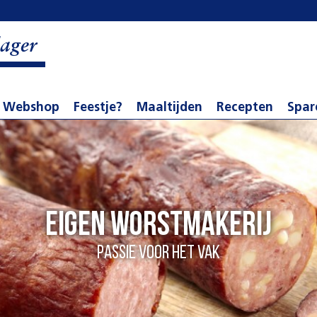
ager
Webshop
Feestje?
Maaltijden
Recepten
Spar
eigen worstmakerij
Passie voor het vak