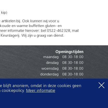
 kip)
artikelen bij. Ook kunnen wij voor u
koude en warme buffetten gluten- en
u meer informatie hierover: bel 0522-462328, mail
eurslagerij. Wij zijn u graag van dienst.
Openingstijden
maandag
08:30
-
18:00
dinsdag
08:30
-
18:00
woensdag
08:30
-
18:00
donderdag
08:30
-
18:00
vrijdag
08:30
-
18:00
Je blijft anoniem, omdat in deze cookies geen
zaterdag
07:30
-
17:00
 cookiepolicy.
Meer informatie
zondag
Gesloten