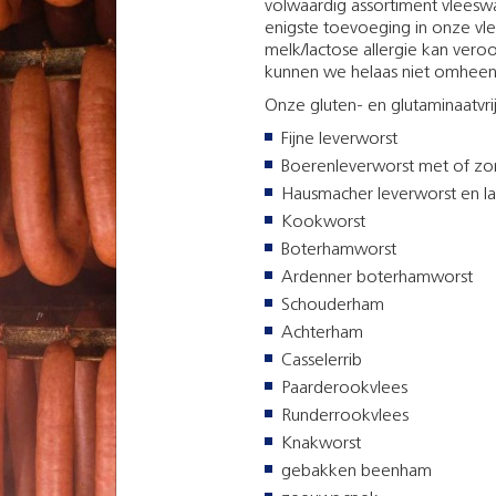
volwaardig assortiment vleesw
enigste toevoeging in onze vl
melk/lactose allergie kan vero
kunnen we helaas niet omheen
Onze gluten- en glutaminaatvr
Fijne leverworst
Boerenleverworst met of zond
Hausmacher leverworst en l
Kookworst
Boterhamworst
Ardenner boterhamworst
Schouderham
Achterham
Casselerrib
Paarderookvlees
Runderrookvlees
Knakworst
gebakken beenham