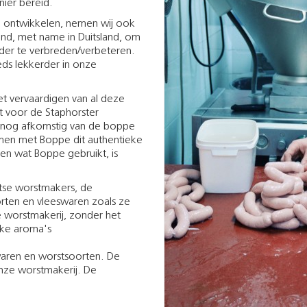
ier bereid.
 ontwikkelen, nemen wij ook
land, met name in Duitsland, om
der te verbreden/verbeteren.
ds lekkerder in onze
t vervaardigen van al deze
pt voor de Staphorster
, nog afkomstig van de boppe
men met Boppe dit authentieke
en wat Boppe gebruikt, is
itse worstmakers, de
rten en vleeswaren zoals ze
 worstmakerij, zonder het
jke aroma's
swaren en worstsoorten. De
nze worstmakerij. De