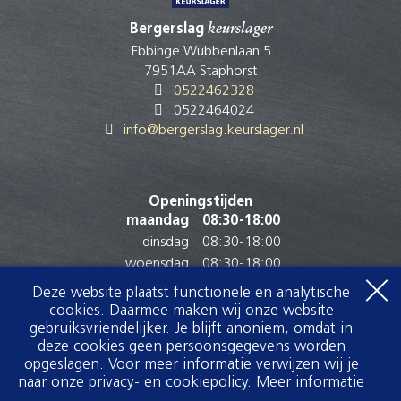
Bergerslag
keurslager
Ebbinge Wubbenlaan 5
7951AA Staphorst
0522462328
0522464024
info@bergerslag.keurslager.nl
Openingstijden
maandag
08:30
-
18:00
dinsdag
08:30
-
18:00
woensdag
08:30
-
18:00
donderdag
08:30
-
18:00
Deze website plaatst functionele en analytische
vrijdag
08:30
-
18:00
cookies. Daarmee maken wij onze website
zaterdag
07:30
-
17:00
gebruiksvriendelijker. Je blijft anoniem, omdat in
deze cookies geen persoonsgegevens worden
zondag
Gesloten
opgeslagen. Voor meer informatie verwijzen wij je
naar onze privacy- en cookiepolicy.
Meer informatie