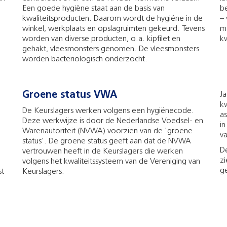
Een goede hygiëne staat aan de basis van
be
kwaliteitsproducten. Daarom wordt de hygiëne in de
–
winkel, werkplaats en opslagruimten gekeurd. Tevens
ma
worden van diverse producten, o.a. kipfilet en
kw
gehakt, vleesmonsters genomen. De vleesmonsters
worden bacteriologisch onderzocht.
Groene status VWA
Ja
k
De Keurslagers werken volgens een hygiënecode.
as
Deze werkwijze is door de Nederlandse Voedsel- en
in
Warenautoriteit (NVWA) voorzien van de 'groene
v
status'. De groene status geeft aan dat de NVWA
D
vertrouwen heeft in de Keurslagers die werken
zi
volgens het kwaliteitssysteem van de Vereniging van
g
st
Keurslagers.