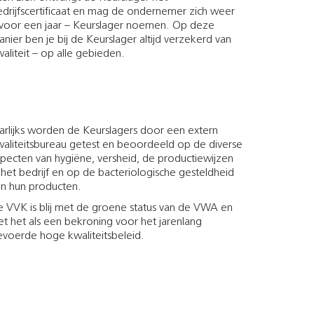
drijfscertificaat en mag de ondernemer zich weer
 voor een jaar – Keurslager noemen. Op deze
nier ben je bij de Keurslager altijd verzekerd van
aliteit – op alle gebieden.
arlijks worden de Keurslagers door een extern
waliteitsbureau getest en beoordeeld op de diverse
pecten van hygiëne, versheid, de productiewijzen
 het bedrijf en op de bacteriologische gesteldheid
an hun producten.
e VVK is blij met de groene status van de VWA en
et het als een bekroning voor het jarenlang
evoerde hoge kwaliteitsbeleid.