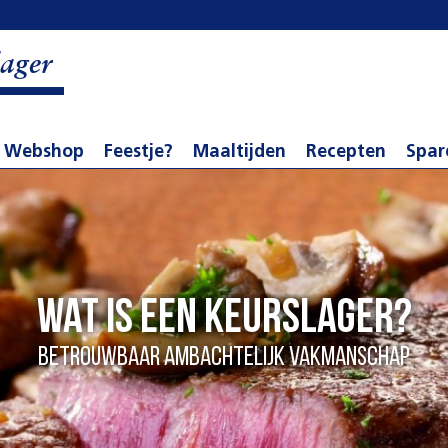
ager
Webshop
Feestje?
Maaltijden
Recepten
Spar
Wat is een Keurslager?
betrouwbaar ambachtelijk vakmanschap