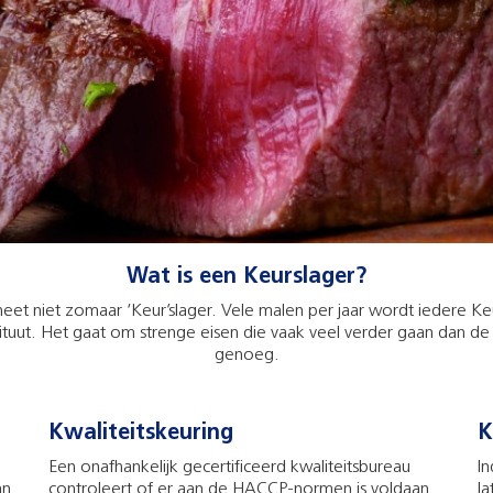
Wat is een Keurslager?
te heet niet zomaar ‘Keur’slager. Vele malen per jaar wordt iedere
stituut. Het gaat om strenge eisen die vaak veel verder gaan dan de
genoeg.
Kwaliteitskeuring
K
Een onafhankelijk gecertificeerd kwaliteitsbureau
In
an
controleert of er aan de HACCP-normen is voldaan.
la