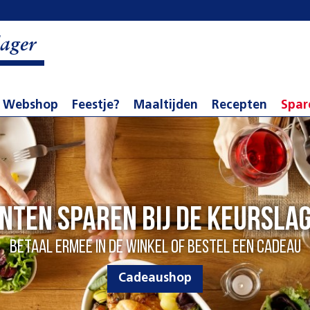
ager
Webshop
Feestje?
Maaltijden
Recepten
Spar
nten sparen bij de Keursla
Betaal ermee in de winkel of bestel een cadeau
Cadeaushop