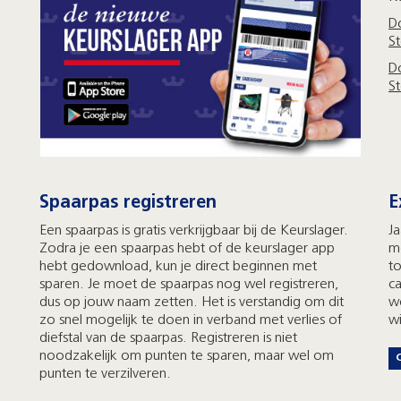
D
S
D
S
Spaarpas registreren
E
Een spaarpas is gratis verkrijgbaar bij de Keurslager.
Ja
Zodra je een spaarpas hebt of de keurslager app
m
hebt gedownload, kun je direct beginnen met
t
sparen. Je moet de spaarpas nog wel registreren,
c
dus op jouw naam zetten. Het is verstandig om dit
we
zo snel mogelijk te doen in verband met verlies of
w
diefstal van de spaarpas. Registreren is niet
noodzakelijk om punten te sparen, maar wel om
punten te verzilveren.