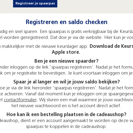
Registreer je spaarpas
Registreren en saldo checken
g en snel sparen. Een spaarpas is gratis verkrijgbaar bij de Keur
worden geregistreerd. Dat doe je via de website. Hier kun je vo
g makkelijker met de nieuwe keurslager app.
Download de Keursl
Apple store.
Ben je een nieuwe spaarder?
der inloggen op de link 'spaarpas registreren'. Nadat je het formu
link om je registratie te bevestigen. Je kunt voortaan inloggen om 
Spaar je al langer en wil je jouw saldo bekijken?
je via de link hieronder 'spaarpas registreren'. Nadat je het for
t te activeren. Vanaf dat moment kun je inloggen om je spaargegeve
et
contactformulier
. Wij sturen een mail waarmee je jouw wachtwoo
het nieuwe wachtwoord en is het account direct actief.
Hoe kan ik een bestelling plaatsen in de cadeaushop?
cadeaushop, dient er een account aangemaakt te worden op deze w
spaarpas te koppelen in de cadeaushop.