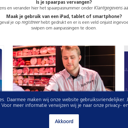
Is je spaarpas vervangen?
ens en verander hier het spaarpasnummer onder
Klantgegevens a
Maak je gebruik van een iPad, tablet of smartphone?
 geval je op
registreer
hebt gedrukt en er is een veld onjuist ingev
swipen om aanpassingen te doen.
ies. Daarmee maken wij onze website gebruiksvriendelijker. 
oor meer informatie verwijzen wij je naar onze privacy- en
Akkoord