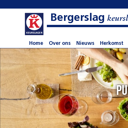
Bergerslag
keursl
Home
Over ons
Nieuws
Herkomst
Pu