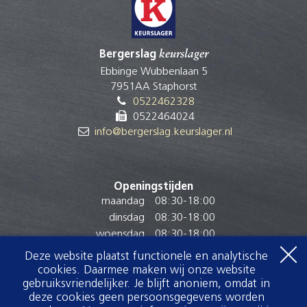
Bergerslag
keurslager
Ebbinge Wubbenlaan 5
7951AA Staphorst
0522462328
0522464024
info@bergerslag.keurslager.nl
Openingstijden
maandag
08:30
-
18:00
dinsdag
08:30
-
18:00
woensdag
08:30
-
18:00
donderdag
08:30
-
18:00
Deze website plaatst functionele en analytische
vrijdag
08:30
-
18:00
cookies. Daarmee maken wij onze website
zaterdag
07:30
-
17:00
gebruiksvriendelijker. Je blijft anoniem, omdat in
deze cookies geen persoonsgegevens worden
zondag
Gesloten